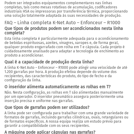
Podem ser integrados equipamentos complementares nas linhas
completas, tais como mesas rotativas de acumulação, codificadores
industriais HSA ou impressoras por transferência térmica, proporcionando
uma solução totalmente adaptada às suas necessidades de produção.
FAQ – Linha completa K-Net Auto – Enfonceur – R1000
Que tipos de produtos podem ser acondicionados nesta linha
completa?
Esta linha completa é particularmente adequada para o acondicionamento
de bebidas espirituosas, azeites, vinagres, xaropes e, de forma geral,
qualquer produto engarrafado com rolha em T e cápsula. Cada projeto é
cuidadosamente analisado para adaptar a tecnologia de enchimento ao
produto a acondicionar.
Qual é a capacidade de produção desta linha?
A linha K-Net Auto – Enfonceur – R1000 pode atingir uma velocidade de até
1.200 garrafas por hora. A produção efetiva depende do volume dos
recipientes, das características do produto, do tipo de fecho e da
configuração da linha.
O inseridor alimenta automaticamente as rolhas em T?
Não. Nesta configuração, as rolhas em T são alimentadas manualmente
por um operador. O inseridor pneumático assegura posteriormente uma
inserção precisa e uniforme nas garrafas.
Que tipos de garrafas podem ser utilizados?
A linha pode ser configurada para trabalhar com uma grande variedade de
formatos de garrafas, incluindo garrafas cilíndricas, ovais, retangulares ou
de formatos específicos. A nossa equipa realiza um estudo prévio para
garantir a compatibilidade com os seus recipientes.
A máquina pode aplicar cápsulas nas garrafas?