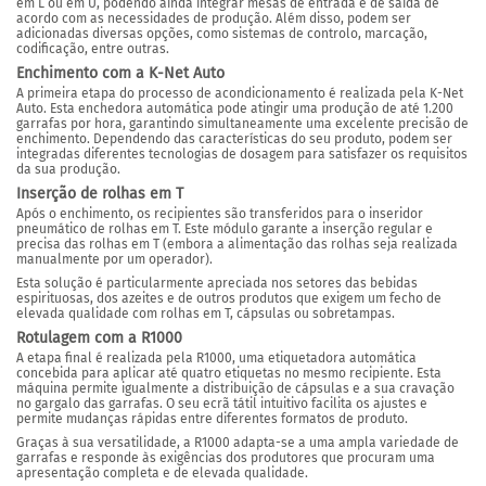
em L ou em U, podendo ainda integrar mesas de entrada e de saída de
acordo com as necessidades de produção. Além disso, podem ser
adicionadas diversas opções, como sistemas de controlo, marcação,
codificação, entre outras.
Enchimento com a K-Net Auto
A primeira etapa do processo de acondicionamento é realizada pela K-Net
Auto. Esta enchedora automática pode atingir uma produção de até 1.200
garrafas por hora, garantindo simultaneamente uma excelente precisão de
enchimento. Dependendo das características do seu produto, podem ser
integradas diferentes tecnologias de dosagem para satisfazer os requisitos
da sua produção.
Inserção de rolhas em T
Após o enchimento, os recipientes são transferidos para o inseridor
pneumático de rolhas em T. Este módulo garante a inserção regular e
precisa das rolhas em T (embora a alimentação das rolhas seja realizada
manualmente por um operador).
Esta solução é particularmente apreciada nos setores das bebidas
espirituosas, dos azeites e de outros produtos que exigem um fecho de
elevada qualidade com rolhas em T, cápsulas ou sobretampas.
Rotulagem com a R1000
A etapa final é realizada pela R1000, uma etiquetadora automática
concebida para aplicar até quatro etiquetas no mesmo recipiente. Esta
máquina permite igualmente a distribuição de cápsulas e a sua cravação
no gargalo das garrafas. O seu ecrã tátil intuitivo facilita os ajustes e
permite mudanças rápidas entre diferentes formatos de produto.
Graças à sua versatilidade, a R1000 adapta-se a uma ampla variedade de
garrafas e responde às exigências dos produtores que procuram uma
apresentação completa e de elevada qualidade.