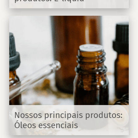
RA
:
Nossos principais produtos:
Óleos essenciais
RA