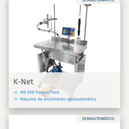
SEMIAUTOMÁTICO
s
K-Net
Até 600 frascos/hora
Máquina de enchimento semiautomática
RA
SEMIAUTOMÁTICO