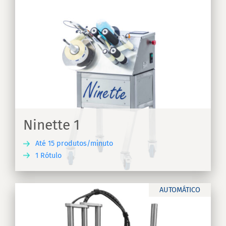
Ninette 1
Até 15 produtos/minuto
1 Rótulo
RA
AUTOMÁTICO