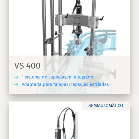
as
VS 400
1 sistema de capsulagem integrado
Adaptada para tampas/cápsulas estriadas
RA
SEMIAUTOMÁTICO