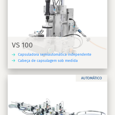
S
VS 100
Capsuladora semiautomática independente
Cabeça de capsulagem sob medida
RA
AUTOMÁTICO