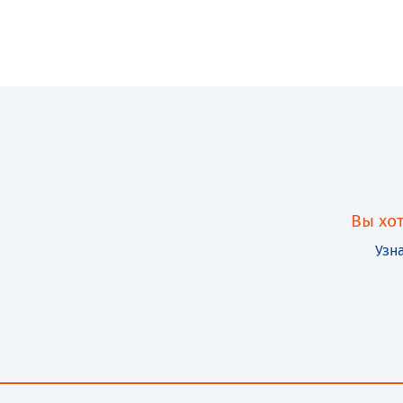
Вы хо
Узн