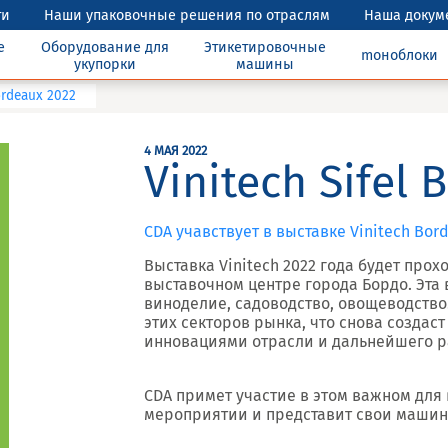
ти
Наши упаковочные решения по отраслям
Наша докум
е
Оборудование для
Этикетировочные
mоноблоки
укупорки
машины
Bordeaux 2022
4 МАЯ 2022
Vinitech Sifel
CDA учавствует в выставке Vinitech Bord
Выставка Vinitech 2022 года будет прохо
выставочном центре города Бордо. Эта 
виноделие, садоводство, овощеводство
этих секторов рынка, что снова создас
инновациями отрасли и дальнейшего ра
CDA примет участие в этом важном дл
мероприятии и представит свои машин