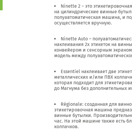
Ninette 2 – это этикетировочна
на цилиндрические винные бутылки
полуавтоматическая машина, и по
осуществляется вручную.
Ninette Auto – полуавтоматиче
наклеивания 2х этикеток на винн
конвейером и сенсорным экраном
модель между полуавтоматическо
Essentiel наклеивает две этик
металлических и/или ПВХ колпачко
которая подходит для этикетиров
до Магнума без дополнительных и
Régionale: созданная для винно
этикетировочная машина предназн
винные бутылки. Производительнос
час. На этой машине также есть б
колпачков.