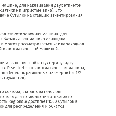
я машина, для наклеивания двух этикеток
 (тихие и игристые вина). Это
дача бутылок на станцию этикетирования
ская этикетировочная машина, для
ые бутылки. Эта машина оснащена
 и может рассматриваться как переходная
й и автоматической машиной.
етки и выполняет обкатку/термоусадку
в. Essentiel – это автоматическая машина,
ания бутылок различных размеров (от 1/2
нструментов).
го сектора, эта автоматическая
ачена для наклеивания этикеток на
ть Régionale достигает 1500 бутылок в
лок для распределения и обкатки