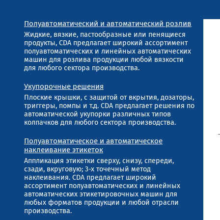
Полуавтоматический и автоматический розлив
Жидкие, вязкие, пастообразные или пенящиеся
продукты, CDA предлагает широкий ассортимент
полуавтоматических и линейных автоматических
машин для розлива продукции любой вязкости
для любого сектора производства.
Укупорочные решения
Плоские крышки, с защитой от вкрытия, дозаторы,
триггеры, помпы и т.д. CDA предлагает решения по
автоматической укупорки различных типов
колпачков для любого сектора производства.
Полуавтоматическое и автоматическое
наклеивание этикеток
Аппликация этикетки сверху, снизу, спереди,
сзади, вкруговую; 3-х точечный метод
наклеивания. CDA предлагает широкий
ассортимент полуавтоматических и линейных
автоматических этикетировочных машин для
любых форматов продукции и любой отрасли
производства.