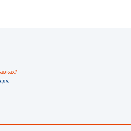
авках?
СДА.