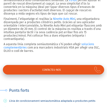
semiautomàtica amb comandament bimanual. La
VS100
permet ajustar el
parell de roscat directament al capçal. La seva simplicitat d’ús la
converteix en la màquina ideal per tapar diversos tipus d’envasos de
productes i sectors d’activitat molt diversos. El capçal de roscat es
dissenya a mida segons els tipus de taps que cal roscar.
Finalment, l’etiquetatge el realitza
la
Ninette Auto Mini
, una etiquetadora
dissenyada per a
productes cilíndrics petits
. Gràcies al seu aplicador
orientable i intercanviable, la Ninette Auto Mini pot etiquetar flascons amb
un diàmetre de 20 mm. El control de la màquina es realitza a través d’
una
intuïtiva pantalla tàctil
i la seva cadència pot arribar fins
als 15
productes/minut
. Pot col·locar fins a
dues etiquetes
(etiqueta i
contraetiqueta).
A aquesta línia completa semiautomàtica s’hi poden afegir
solucions
complementàries
com ara marcadors industrials HSA per afegir una DLC,
DLUO o codi de barres.
CONTACTEU-NOS
Punts forts
Línia de condicionament semiautomàtica adaptada a productes petits