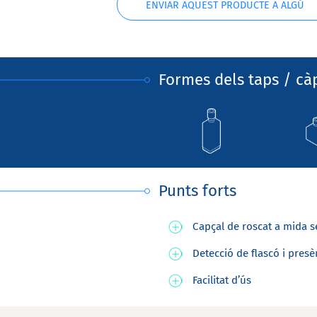
ENVIAR AQUEST PRODUCTE A ALGÚ
Formes dels taps / cà
Punts forts
Capçal de roscat a mida s
Detecció de flascó i presè
Facilitat d’ús