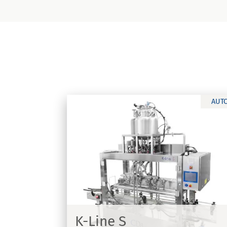
AUT
Ninon 1500/2500
renada | K-Line
Màquina d’etiquetatge per a etiquet
adhesives
K-Line S