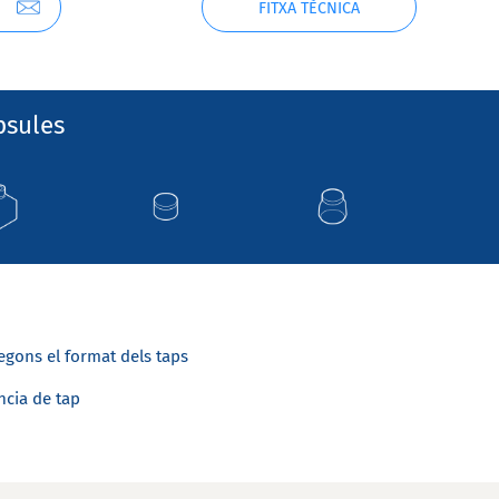
FITXA TÈCNICA
psules
egons el format dels taps
ncia de tap