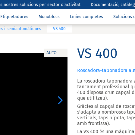
s nostres solucions per sector d’activitat
Documentació, catàlegs
Etiquetadores
Monoblocs
Línies completes
Solucions 
es i semiautomàtiques
VS 400
VS 400
AUTO
Roscadora-taponadora auto
La roscadora-taponadora
tancament professional qu
400
disposa d’un
capçal d
que utilitzeu).
Next
Gràcies al capçal de rosca
s’adapta a nombrosos tipus
verticals, taps pipeta, tap
amb frontissa).
La VS 400 és una màquina 