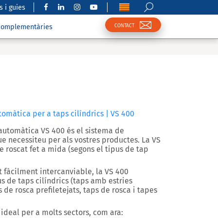
 i guies
CONTACT
complementàries
màtica per a taps cilíndrics | VS 400
 automàtica
VS 400
és el sistema de
e necessiteu per als vostres productes. La
VS
e roscat fet a mida
(segons el tipus de tap
t fàcilment intercanviable, la
VS 400
 de taps cilíndrics (taps amb estries
s de rosca prefiletejats, taps de rosca i tapes
ideal per a molts sectors, com ara: