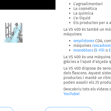
L’agroalimentari
La cosmètica
La química
L’e-líquid
Els productes per a 
La
VS 400
és també un mòd
màquines:
omplidores
CDA, com
màquines
roscadore
monoblocs
(
E-Fill
o
E
La VS 400 és una màquin
gràcies a l’ajust d’alçada
La VS 400 disposa de sens
dels flascons
. Aquest sist
productes i manté un rit
poden assolir
els 25 produ
Descobriu tots els vídeos
YouTube!