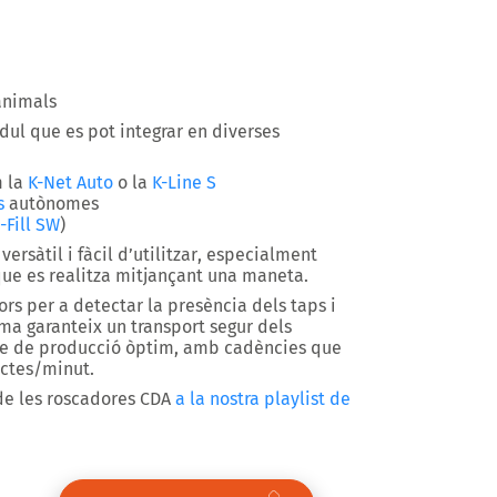
animals
ul que es pot integrar en diverses
 la
K-Net Auto
o la
K-Line S
s
autònomes
-Fill SW
)
a
versàtil i fàcil d’utilitzar
, especialment
 que es realitza mitjançant una maneta.
ors per a
detectar la presència dels taps i
ema garanteix un transport segur dels
me de producció òptim, amb cadències que
ctes/minut.
 de les roscadores CDA
a la nostra playlist de