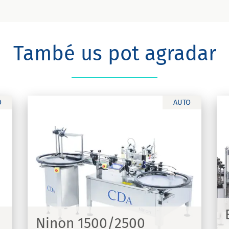
També us pot agradar
O
AUTO
E-Fill SW
Omplidora, distribuïdora de taps,
es
roscadora i etiquetadora automàtica per
a productes de diversos formats | E-Fill
SW
Ninon 1500/2500