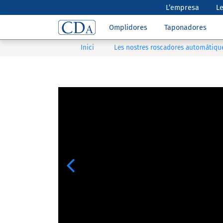
L’empresa
Le
Omplidores
Taponadores
Inici
Les nostres roscadores automàtiqu
Previous