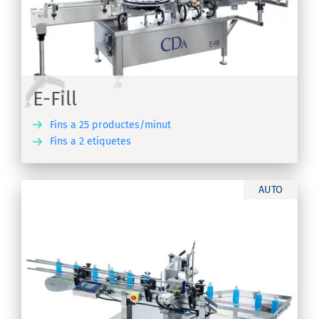
E-Fill
Fins a 25 productes/minut
Fins a 2 etiquetes
IX
AUTO