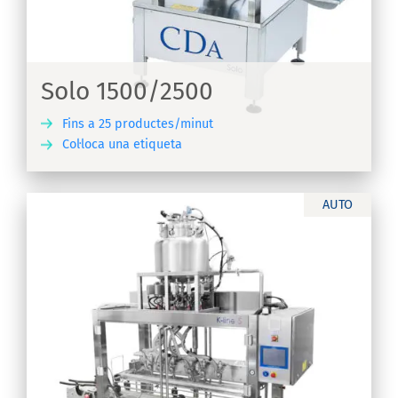
Solo 1500/2500
Fins a 25 productes/minut
Col·loca una etiqueta
IX
AUTO