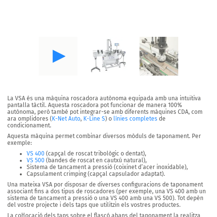
La VSA
és una màquina roscadora autònoma equipada amb
una intuïtiva
pantalla tàctil
. Aquesta roscadora pot funcionar de manera 100%
autònoma, però també pot integrar-se amb diferents màquines CDA, com
ara
omplidores
(
K-Net Auto
,
K-Line S
) o
línies completes
de
condicionament.
Aquesta màquina permet combinar diversos mòduls de taponament. Per
exemple:
VS 400
(capçal de roscat tribològic o dentat),
VS 500
(bandes de roscat en cautxú natural),
Sistema de tancament a pressió (coixinet d’acer inoxidable),
Capsulament crimping (capçal capsulador adaptat).
Una mateixa VSA por disposar de diverses configuracions de taponament
associant fins a dos tipus de roscadores (per exemple, una
VS 400
amb un
sistema de tancament a pressió o una
VS 400 amb una VS 500
). Tot depèn
del vostre projecte i dels taps que utilitzin els vostres productes.
La col·locació dels taps sobre el flascó abans del taponament la realitza