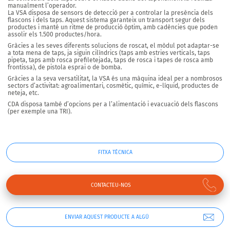
manualment l’operador.
La VSA disposa de sensors de detecció per a controlar la presència dels
flascons i dels taps. Aquest sistema garanteix un transport segur dels
productes i manté un ritme de producció òptim, amb cadències que
poden
assolir els 1.500 productes/hora.
Gràcies a les seves diferents solucions de roscat, el mòdul pot adaptar-se
a tota mena de taps, ja siguin
cilíndrics
(taps amb estries verticals, taps
pipeta, taps amb rosca prefiletejada, taps de rosca i tapes de rosca amb
frontissa),
de pistola esprai o de bomba
.
Gràcies a la seva versatilitat, la VSA és una màquina ideal per a nombrosos
sectors d’activitat:
agroalimentari, cosmètic, químic, e-líquid, productes de
neteja, etc.
CDA disposa també d’opcions per a l’alimentació i evacuació dels flascons
(per exemple una TRI).
FITXA TÈCNICA
CONTACTEU-NOS
ENVIAR AQUEST PRODUCTE A ALGÚ