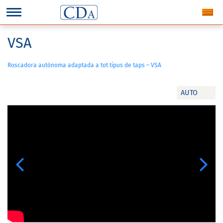
VSA
Roscadora autònoma adaptada a tot tipus de taps – VSA
AUTO
Previous
Next