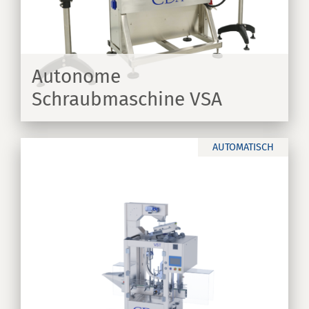
e
Autonome
Schraubmaschine VSA
EN
AUTOMATISCH