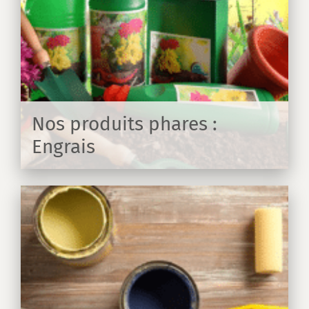
Nos produits phares :
Engrais
IR