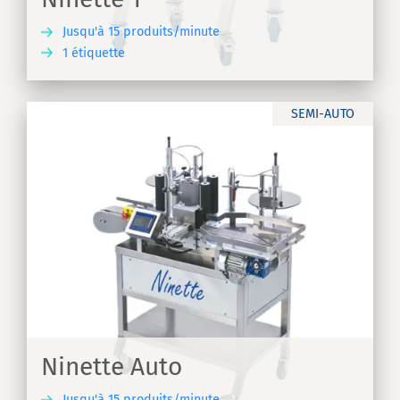
Jusqu'à 15 produits/minute
1 étiquette
IR
SEMI-AUTO
Ninette Auto
Jusqu'à 15 produits/minute