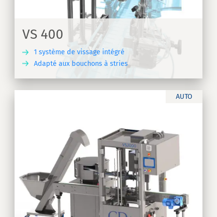
VS 400
1 système de vissage intégré
Adapté aux bouchons à stries
IR
AUTO