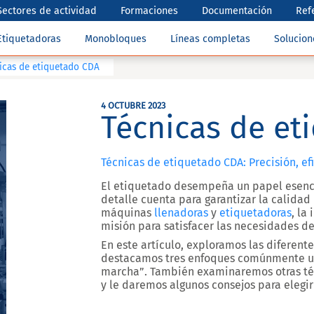
Sectores de actividad
Formaciones
Documentación
Ref
Etiquetadoras
Monobloques
Líneas completas
Solucio
icas de etiquetado CDA
4 OCTUBRE 2023
Técnicas de et
Técnicas de etiquetado CDA: Precisión, efi
El etiquetado desempeña un papel esenci
detalle cuenta para garantizar la calidad 
máquinas
llenadoras
y
etiquetadoras
, la
misión para satisfacer las necesidades de
En este artículo, exploramos las diferent
destacamos tres enfoques comúnmente ut
marcha”
. También examinaremos otras t
y le daremos algunos consejos para elegi