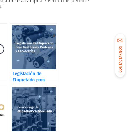
fajado”. Esta amplia elección nos permite
.
CONTACTARNOS
Legislación de
Etiquetado para
Destilerías, Bodegas
y Cervecerías