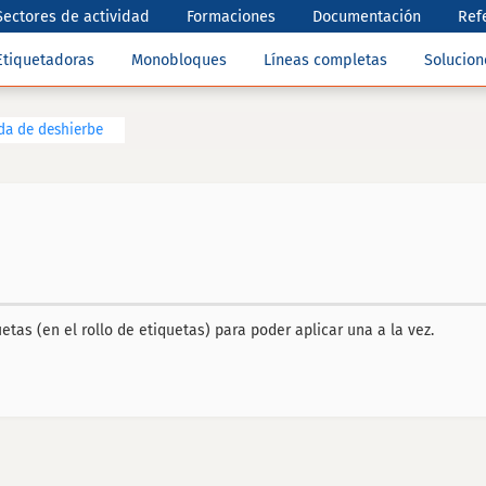
Sectores de actividad
Formaciones
Documentación
Ref
Etiquetadoras
Monobloques
Líneas completas
Solucio
da de deshierbe
etas (en el rollo de etiquetas) para poder aplicar una a la vez.