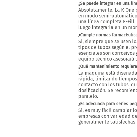
¿Se puede integrar en una lí
Absolutamente. La K-One
en modo semi-automátic
una
línea completa E-Fill
.
luego integrarla en un m
¿Cumple normas farmacéuticas
Sí, siempre que se usen lo
tipos de tubos según el p
esenciales son corrosivos 
equipo técnico asesorará s
¿Qué mantenimiento requiere
La máquina está diseñada
rápida
, limitando tiempos
contacto con los tubos, q
dosificación. Se recomien
paralelo.
¿Es adecuada para series pe
Sí, es muy fácil cambiar l
empresas con
variedad de
generalmente satisfechas 