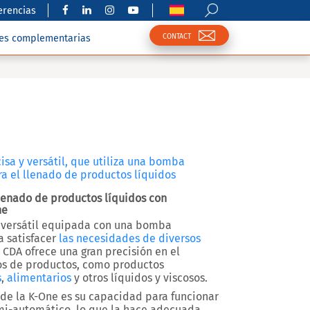
erencias
CONTACT
nes complementarias
isa y versátil, que utiliza una bomba
ra el llenado de productos líquidos
lenado de productos líquidos con
ne
versátil equipada con una
bomba
a satisfacer
las necesidades de diversos
e CDA ofrece una
gran precisión
en el
os de productos, como productos
s
,
alimentarios
y otros líquidos y viscosos.
 de la K-One es su capacidad para funcionar
mi-automático
, lo que la hace adecuada