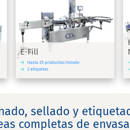
K-Net Auto – VS 400 –
Ninon Mix
Llenadora K-Net Auto, taponadora VS 400
e etiquetadora Ninon Mix
E-Fill
Hasta 25 productos/minuto
2 etiquetas
UBRIR
DESCUBRIR
nado, sellado y etiquetad
neas completas de envasa