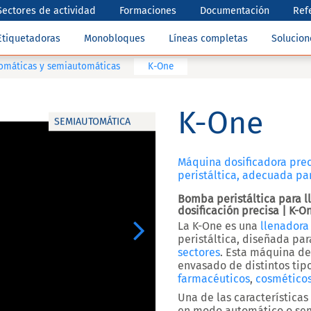
Sectores de actividad
Formaciones
Documentación
Ref
Etiquetadoras
Monobloques
Líneas completas
Solucio
tomáticas y semiautomáticas
K-One
K-One
SEMIAUTOMÁTICA
Máquina dosificadora prec
peristáltica, adecuada pa
Bomba peristáltica para l
dosificación precisa | K-O
La K-One
es una
llenadora
Next
peristáltica
, diseñada par
sectores
. Esta máquina d
envasado de distintos tip
farmacéuticos
,
cosmético
Una de las características
en
modo automático o se