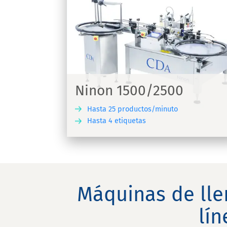
00
E-Fill
ra etiquetas
Máquina automática de llenado,
500
atornillado y etiquetado de viales
Ninon 1500/2500
Hasta 25 productos/minuto
Hasta 4 etiquetas
DESCUBRIR
DESC
Máquinas de lle
lí