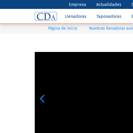
Empresa
Actualidades
Llenadoras
Taponadoras
Página de inicio
Nuestras llenadoras au
Previous