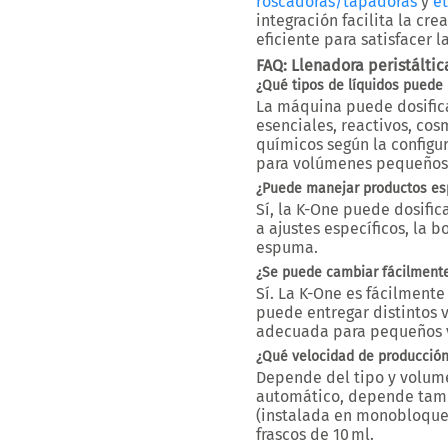
roscadoras/tapadoras
y
e
integración
facilita la cr
eficiente para satisfacer
FAQ: Llenadora peristálti
¿Qué tipos de líquidos puede 
La máquina puede dosifica
esenciales, reactivos, cos
químicos según la configu
para
volúmenes pequeños
¿Puede manejar productos e
Sí, la K-One puede dosifi
a ajustes específicos, la 
espuma.
¿Se puede cambiar fácilmente
Sí. La K-One es
fácilmente
puede entregar distintos 
adecuada para
pequeños 
¿Qué velocidad de producción
Depende del tipo y volume
automático, depende tam
(instalada en monobloque
frascos de 10 ml.