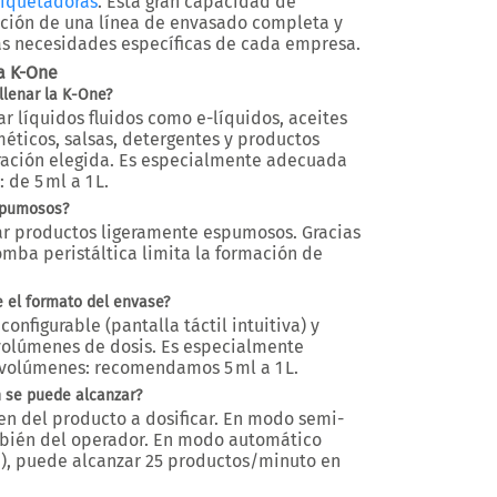
tiquetadoras
. Esta
gran capacidad de
eación de una línea de envasado completa y
 las necesidades específicas de cada empresa.
ca K-One
llenar la K-One?
r líquidos fluidos como e-líquidos, aceites
méticos, salsas, detergentes y productos
ración elegida. Es especialmente adecuada
: de 5 ml a 1 L.
spumosos?
car productos
ligeramente espumosos
. Gracias
bomba peristáltica limita la formación de
 el formato del envase?
 configurable
(pantalla táctil intuitiva) y
volúmenes de dosis. Es especialmente
volúmenes
: recomendamos 5 ml a 1 L.
 se puede alcanzar?
n del producto a dosificar. En modo semi-
bién del operador. En modo automático
), puede alcanzar
25 productos/minuto
en