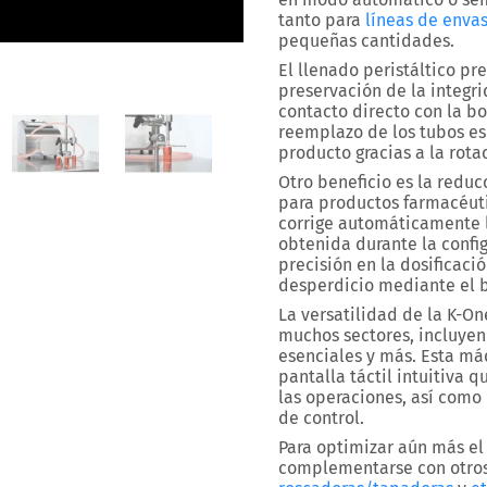
tanto para
líneas de enva
pequeñas cantidades
.
El llenado peristáltico pr
preservación de la integr
contacto directo con la bo
reemplazo de los tubos es
producto gracias a la rotac
Otro beneficio es la
reduc
para productos farmacéut
corrige automáticamente l
obtenida durante la config
precisión en la dosificaci
desperdicio
mediante el 
La
versatilidad de la K-On
muchos sectores, incluyen
esenciales y más. Esta m
pantalla táctil intuitiva
qu
las operaciones, así como
de control.
Para optimizar aún más el
complementarse con otro