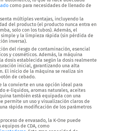
sado
como para necesidades de
llenado de
esenta múltiples ventajas, incluyendo la
idad del producto
(el producto nunca entra en
mba, solo con los tubos). Además, el
 simple y la limpieza rápida (sin pérdida de
ión inversa).
ción del riesgo de contaminación
, esencial
icos y cosméticos. Además, la máquina
a dosis establecida
según la dosis realmente
uración inicial, garantizando una
alta
ón
. El inicio de la máquina se realiza
sin
botón de cebado.
e
la convierte en una opción ideal para
do e-líquidos, aromas naturales, aceites
áquina también está equipada con una
e permite un uso y visualización claros de
 una rápida modificación de los parámetros
 proceso de envasado, la K-One puede
s equipos de CDA, como