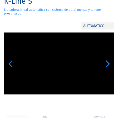
K-Line S
Llenadora lineal automática con sistema de autolimpieza y tanque
presurizado
AUTOMÁTICO
Previous
Next