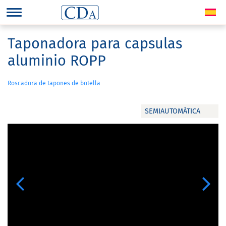
Taponadora para capsulas
aluminio ROPP
Roscadora de tapones de botella
SEMIAUTOMÁTICA
Previous
Next