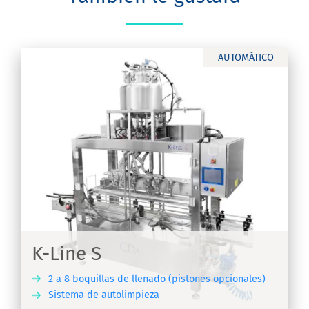
AUTOMÁTICO
K-Line S
2 a 8 boquillas de llenado (pistones opcionales)
Sistema de autolimpieza
IR