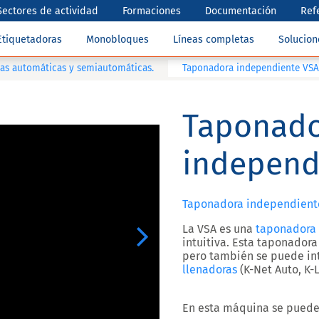
Sectores de actividad
Formaciones
Documentación
Ref
Etiquetadoras
Monobloques
Líneas completas
Solucio
as automáticas y semiautomáticas.
Taponadora independiente VSA
Taponado
independ
Taponadora independiente
La VSA es una
taponadora
Next
intuitiva. Esta taponado
pero también se puede in
llenadoras
(K-Net Auto, K-
En esta máquina se puede