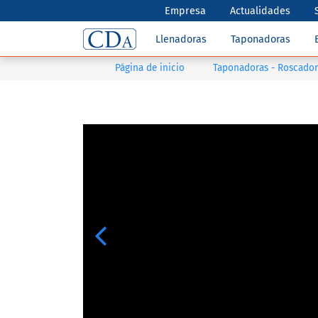
Empresa
Actualidades
Llenadoras
Taponadoras
Página de inicio
Taponadoras - Roscador
Previous