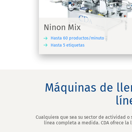
ática para
Llenadora y atornilladora automátic
tos
Ninon Mix
Hasta 60 productos/minuto
Hasta 5 etiquetas
DESCUBRIR
DESC
Máquinas de lle
lí
Cualquiera que sea su sector de actividad o 
línea completa a medida. CDA ofrece la 