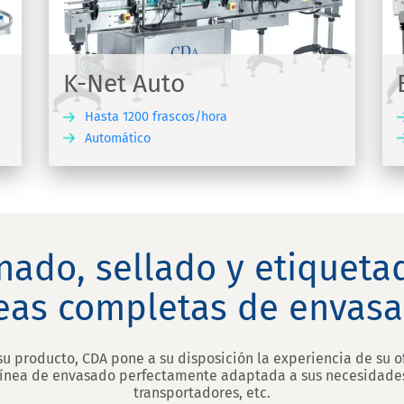
Máquina automática de llenado,
a
atornillado y etiquetado de viales
K-Net Auto
Hasta 1200 frascos/hora
Automático
UBRIR
DESCUBRIR
nado, sellado y etiquetad
neas completas de envasa
su producto, CDA pone a su disposición la experiencia de su of
línea de envasado perfectamente adaptada a sus necesidades
transportadores, etc.