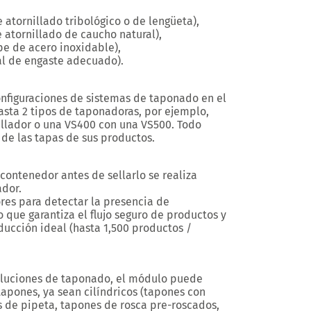
 atornillado tribológico o de lengüeta),
e atornillado de caucho natural),
ope de acero inoxidable),
al de engaste adecuado).
onfiguraciones de sistemas
de taponado en el
ta 2 tipos de taponadoras, por ejemplo,
llador o una VS400 con una VS500. Todo
de las tapas de sus productos.
 contenedor antes de sellarlo se realiza
dor.
res para detectar la presencia de
 que garantiza el flujo seguro de productos y
ucción ideal (
hasta 1,500 productos /
soluciones de taponado, el módulo puede
tapones, ya sean
cilíndricos
(tapones con
s de pipeta, tapones de rosca pre-roscados,