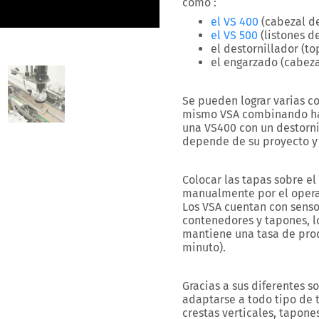
como :
el VS 400
(cabezal de
el VS 500
(listones d
el destornillador (t
el engarzado (cabez
Se pueden lograr
varias c
mismo VSA combinando has
una VS400 con un destorni
depende de su proyecto y 
Colocar las tapas sobre el
manualmente por el opera
Los VSA cuentan con senso
contenedores y tapones, lo
mantiene una tasa de prod
minuto
).
Gracias a sus diferentes 
adaptarse a todo tipo de 
crestas verticales, tapone