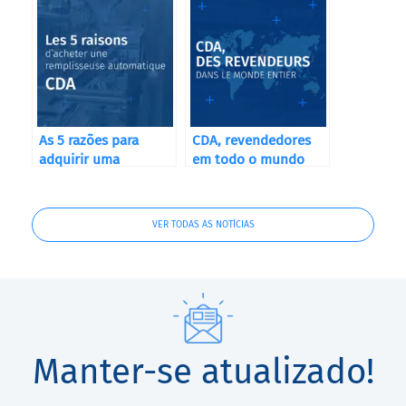
y Cervecerías
As 5 razões para
CDA, revendedores
adquirir uma
em todo o mundo
máquina de
enchimento
automática CDA
VER TODAS AS NOTÍCIAS
Manter-se atualizado!