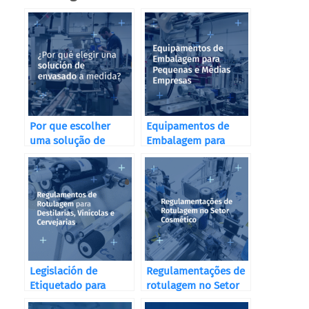
Por que escolher
Equipamentos de
uma solução de
Embalagem para
embalagem sob
Pequenas e Médias
medida?
Empresas
Legislación de
Regulamentações de
Etiquetado para
rotulagem no Setor
Destilerías, Bodegas
Cosmético