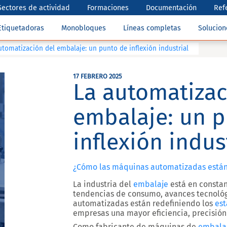
Sectores de actividad
Formaciones
Documentación
Ref
Etiquetadoras
Monobloques
Líneas completas
Solucio
utomatización del embalaje: un punto de inflexión industrial
17 FEBRERO 2025
La automatizac
embalaje: un 
inflexión indus
¿Cómo las máquinas automatizadas están 
La industria del
embalaje
está en constan
tendencias de consumo, avances tecnológ
automatizadas están redefiniendo los
es
empresas una mayor eficiencia, precisión 
Como fabricante de máquinas de
embala