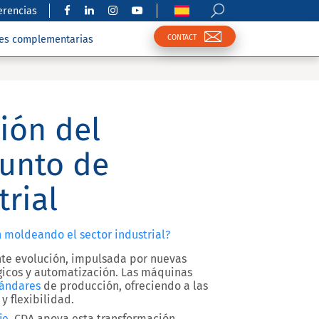
erencias
CONTACT
nes complementarias
ión del
punto de
trial
moldeando el sector industrial?
te evolución, impulsada por nuevas
icos y automatización. Las máquinas
tándares
de producción, ofreciendo a las
y flexibilidad.
je
, CDA apoya esta transformación