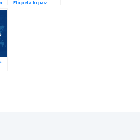
or
Etiquetado para
Destilerías, Bodegas
y Cervecerías
s