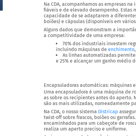
Na CDA, acompanhamos as empresas na i
fiáveis e de elevado desempenho.
Estas 
capacidade de se adaptarem a diferentes
boiões) e cápsulas (disponíveis em vários
Alguns dados que demonstram
a importâ
a competitividade de uma empresa:
70% dos industriais investem re
incluindo máquinas de
enchimento
As linhas automatizadas permit
e 25%
e
alcançar um ganho médio d
Encapsuladoras automáticas: máquinas e
Uma encapsuladora é uma máquina de ros
as sobre os recipientes antes do aperto. N
são as mais utilizadas, nomeadamente p
Na CDA, o nosso sistema
Districap
assegur
twist-off sobre frascos, boiões ou garrafas
encaminhados para um cabeçote de rosc
realiza um aperto preciso e uniforme.