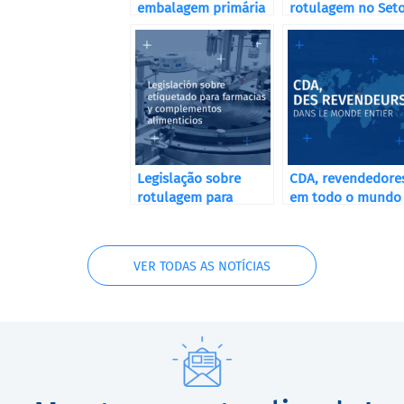
embalagem primária
rotulagem no Set
e secundária
Cosmético
Legislação sobre
CDA, revendedore
rotulagem para
em todo o mundo
farmácias e
suplementos
alimentares
VER TODAS AS NOTÍCIAS