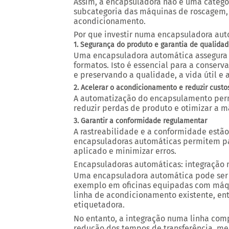
Assim, a encapsuladora não é uma catego
subcategoria das máquinas de roscagem, 
acondicionamento.
Por que investir numa encapsuladora au
1. Segurança do produto e garantia de qualida
Uma encapsuladora automática assegura 
formatos. Isto é essencial para a conserv
e preservando a qualidade, a vida útil e
2. Acelerar o acondicionamento e reduzir custo
A automatização do encapsulamento per
reduzir perdas de produto e otimizar a m
3. Garantir a conformidade regulamentar
A rastreabilidade e a conformidade estão 
encapsuladoras automáticas permitem pad
aplicado e minimizar erros.
Encapsuladoras automáticas: integração 
Uma encapsuladora automática pode ser 
exemplo em oficinas equipadas com máq
linha de acondicionamento existente, e
etiquetadora.
No entanto, a integração numa linha com
redução dos tempos de transferência, me