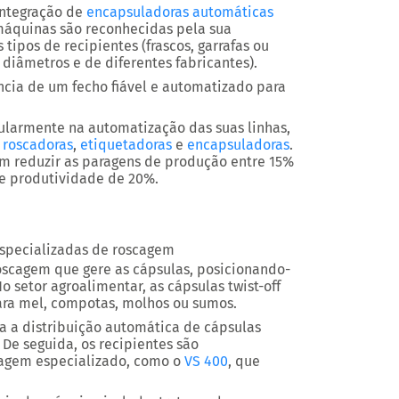
ntegração de
encapsuladoras automáticas
máquinas são reconhecidas pela sua
 tipos de recipientes
(frascos, garrafas ou
 diâmetros e de diferentes fabricantes).
ncia de um fecho fiável e automatizado
para
gularmente na automatização das suas linhas
,
,
roscadoras
,
etiquetadoras
e
encapsuladoras
.
em
reduzir as paragens de produção entre 15%
e produtividade de 20%.
specializadas de roscagem
cagem que gere as cápsulas, posicionando-
o setor agroalimentar, as cápsulas twist-off
ara mel, compotas, molhos ou sumos.
a a distribuição automática de cápsulas
. De seguida, os recipientes são
agem especializado, como o
VS 400
, que