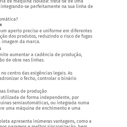
ria de máquina isolada: trata-se de uma
integrando-se perfeitamente na sua linha de
tomática?
de
um aperto preciso e uniforme em diferentes
ação dos produtos, reduzindo o risco de fugas
 a imagem da marca.
s
mite aumentar a cadência de produção,
ão de obra nas linhas.
no centro das exigências legais. As
ronizar o fecho, controlar o binário
nas linhas de produção
utilizada de forma independente, por
uinas semiautomáticas, ou integrada numa
ntre uma máquina de enchimento e uma
pleta apresenta inúmeras vantagens, como a
nos paragens e melhor sincronização, bem