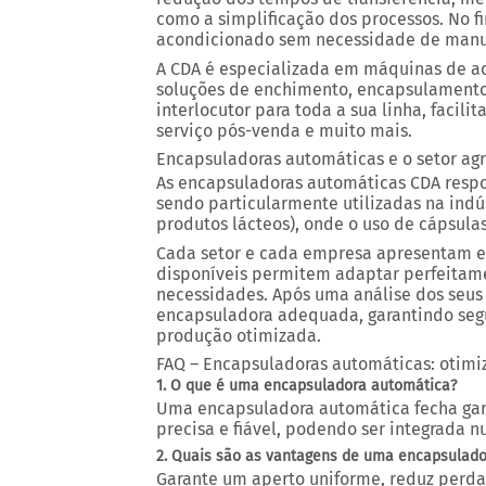
como a simplificação dos processos. No fi
acondicionado sem necessidade de man
A CDA é especializada em máquinas de ac
soluções de enchimento, encapsulamento
interlocutor para toda a sua linha, facili
serviço pós-venda e muito mais.
Encapsuladoras automáticas e o setor ag
As encapsuladoras automáticas CDA respo
sendo particularmente utilizadas na indú
produtos lácteos), onde o uso de cápsula
Cada setor e cada empresa apresentam es
disponíveis permitem adaptar perfeitam
necessidades. Após uma análise dos seus
encapsuladora adequada, garantindo segu
produção otimizada.
FAQ – Encapsuladoras automáticas: otimiz
1. O que é uma encapsuladora automática?
Uma encapsuladora automática fecha garra
precisa e fiável, podendo ser integrada
2. Quais são as vantagens de uma encapsulad
Garante um aperto uniforme, reduz perda