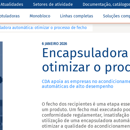
Atualidades
Setores de atividade
Documentação, catálogos
otuladoras
Monobloco
Linhas completas
Soluções com
adora automática: otimizar o processo de fecho
6 JANEIRO 2026
Encapsuladora
otimizar o pro
CDA apoia as empresas no acondicioname
automáticas de alto desempenho
O fecho dos recipientes
é uma etapa esse
um produto
. Um fecho mal executado po
conformidade regulamentar, insatisfação 
utilização de uma encapsuladora automát
otimizar a qualidade do acondicionamen