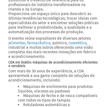
Exhibition
é o evento de referência para os
profissionais da indústria transformadora
na
Irlanda e na Europa.
Proporciona um espaço único para
descobrir as
últimas tendências tecnológicas
,
trocar ideias com
especialistas do setor
e
encontrar soluções práticas
para melhorar a
produtividade, a qualidade e a
automatização
dos processos de produção.
O evento reúne expositores de diversos setores
alimentar
,
farmacêutico
, químico,
cosmético
,
industrial
e muitos outros oferecendo uma visão
completa das
mais recentes inovações em fabrico
e acondicionamento
.
CDA em Dublin: máquinas de acondicionamento eficientes
e versáteis
Com mais de
30 anos de experiência
, a
CDA
apresentará a sua
gama completa de soluções de
acondicionamento
, incluindo:
Máquinas de enchimento
para produtos
líquidos, viscosos ou pastosos
Máquinas de fecho e de rosca
compatíveis
com todos os tipos de tampas
Rotuladoras automáticas e