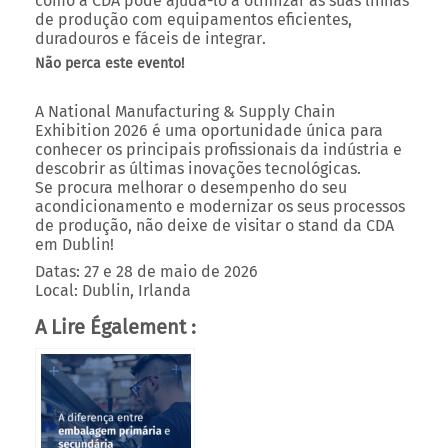
como a CDA pode ajudá-lo a otimizar as suas linhas
de produção
com
equipamentos eficientes,
duradouros e fáceis de integrar
.
Não perca este evento!
A
National Manufacturing & Supply Chain
Exhibition 2026
é uma oportunidade única para
conhecer os principais profissionais da indústria
e
descobrir as
últimas inovações tecnológicas
.
Se procura
melhorar o desempenho do seu
acondicionamento
e
modernizar os seus processos
de produção
, não deixe de visitar o stand da
CDA
em
Dublin
!
Datas:
27 e 28 de maio de 2026
Local:
Dublin, Irlanda
A Lire Également :