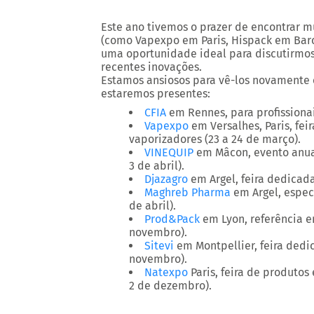
Este ano tivemos o prazer de encontrar m
(como Vapexpo em Paris, Hispack em Barce
uma oportunidade ideal para discutirmos
recentes inovações.
Estamos ansiosos para vê-los novamente e
estaremos presentes:
CFIA
em Rennes, para profissionai
Vapexpo
em Versalhes, Paris, fei
vaporizadores (23 a 24 de março).
VINEQUIP
em Mâcon, evento anual 
3 de abril).
Djazagro
em Argel, feira dedicada
Maghreb Pharma
em Argel, espec
de abril).
Prod&Pack
em Lyon, referência e
novembro).
Sitevi
em Montpellier, feira dedic
novembro).
Natexpo
Paris
, feira de produtos
2 de dezembro).