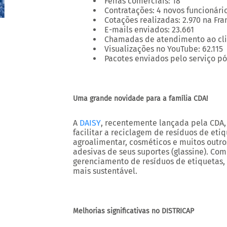
Feiras comerciais:
18
Contratações:
4 novos funcionário
Cotações realizadas:
2.970 na Fra
E-mails enviados:
23.661
Chamadas de atendimento ao cli
Visualizações no YouTube:
62.115
Pacotes enviados pelo serviço p
Uma grande novidade para a família CDA!
A
DAISY
, recentemente lançada pela CDA
facilitar a reciclagem de resíduos de eti
agroalimentar, cosméticos e muitos outros
adesivas de seus suportes (glassine). Comp
gerenciamento de resíduos de etiquetas,
mais sustentável.
Melhorias significativas no DISTRICAP