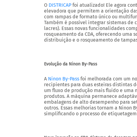
O
DISTRICAP
foi atualizado! Ele agora co
elevadora que permitem a orientação das
com rampas de formato único ou multifun
Também é possível integrar sistemas de c
lacres). Essas novas funcionalidades co
rosqueamento da CDA, oferecendo uma solu
distribuição e o rosqueamento de tampas
Evolução da Ninon By-Pass
A
Ninon By-Pass
foi melhorada com um nov
recipientes para duas esteiras distintas 
um fluxo de produção mais fluido e uma 
produtos. A máquina permanece adaptável
embalagens de alto desempenho para set
outros. Essas melhorias tornam a Ninon By
simplificando o processo de etiquetagem