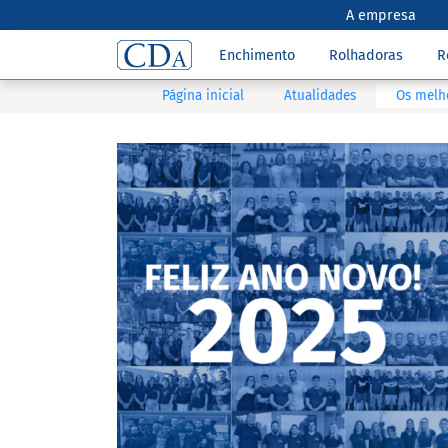
A empresa
Enchimento
Rolhadoras
R
Página inicial
Atualidades
Os melho