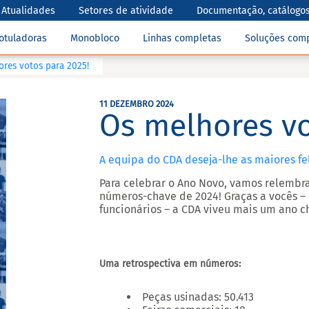
Atualidades
Setores de atividade
Documentação, catálogos
otuladoras
Monobloco
Linhas completas
Soluções com
res votos para 2025!
11 DEZEMBRO 2024
Os melhores vo
A equipa do CDA deseja-lhe as maiores fe
Para celebrar o Ano Novo, vamos relembr
números-chave de 2024! Graças a vocês – 
funcionários – a CDA viveu mais um ano c
Uma retrospectiva em números:
Peças usinadas:
50.413