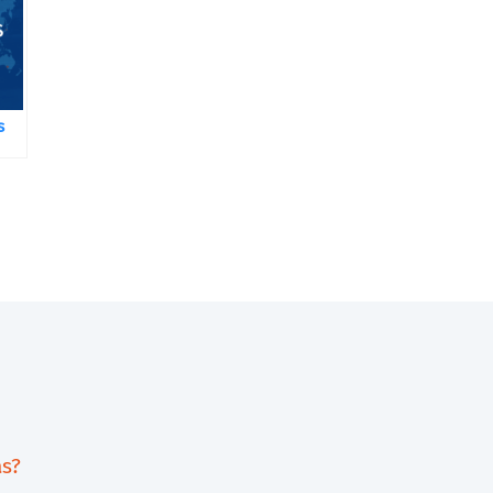
s
as?