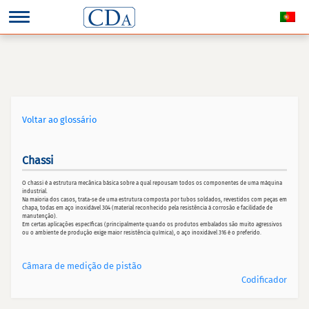
Voltar ao glossário
Chassi
O chassi é a estrutura mecânica básica sobre a qual repousam todos os componentes de uma máquina
industrial.
Na maioria dos casos, trata-se de uma estrutura composta por tubos soldados, revestidos com peças em
chapa, todas em aço inoxidável 304 (material reconhecido pela resistência à corrosão e facilidade de
manutenção).
Em certas aplicações específicas (principalmente quando os produtos embalados são muito agressivos
ou o ambiente de produção exige maior resistência química), o aço inoxidável 316 é o preferido.
Câmara de medição de pistão
Codificador