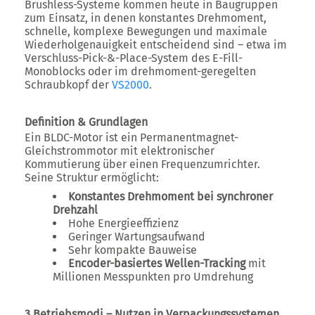
Brushless-Systeme kommen heute in Baugruppen
zum Einsatz, in denen
konstantes Drehmoment,
schnelle, komplexe Bewegungen und maximale
Wiederholgenauigkeit
entscheidend sind – etwa im
Verschluss-Pick-&-Place-System des
E-Fill-
Monoblocks
oder im
drehmoment-geregelten
Schraubkopf der
VS2000
.
Definition & Grundlagen
Ein BLDC-Motor ist ein Permanentmagnet-
Gleichstrommotor mit
elektronischer
Kommutierung über einen Frequenzumrichter
.
Seine Struktur ermöglicht:
Konstantes Drehmoment bei synchroner
Drehzahl
Hohe Energieeffizienz
Geringer Wartungsaufwand
Sehr kompakte Bauweise
Encoder-basiertes Wellen-Tracking
mit
Millionen Messpunkten pro Umdrehung
3 Betriebsmodi – Nutzen in Verpackungssystemen