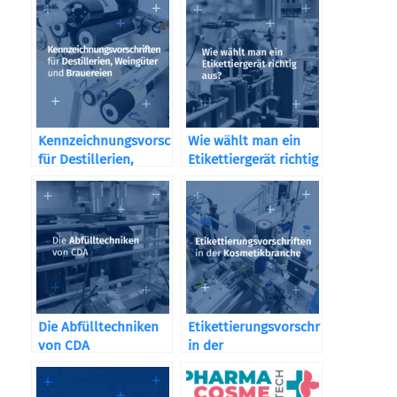
Kennzeichnungsvorschriften
Wie wählt man ein
für Destillerien,
Etikettiergerät richtig
Weingüter und
aus?
Brauereien
Die Abfülltechniken
Etikettierungsvorschriften
von CDA
in der
Kosmetikbranche