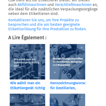
CDA mehr als nur Etikettierer bietet. Wir bieten
auch
Abfüllmaschinen
und
Verschließmaschinen
an,
die ideal für alle zusätzlichen Verpackungsvorgänge
neben dem Etikettieren sind.
Kontaktieren Sie uns, um Ihre Projekte zu
besprechen und die am besten geeignete
Etikettierlösung für Ihre Produktion zu finden.
A Lire Également :
Wie wählt man ein
Kennzeichnungsvorschriften
Etikettiergerät richtig
für Destillerien,
aus?
Weingüter und
Brauereien