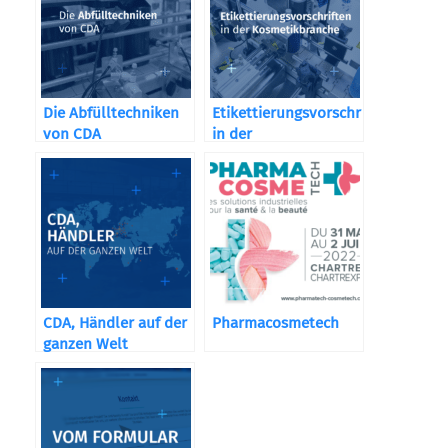
Die Abfülltechniken
Etikettierungsvorschriften
von CDA
in der
Kosmetikbranche
CDA, Händler auf der
Pharmacosmetech
ganzen Welt