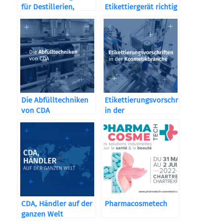
für Destillerien,
Etikettiergerät richtig
Weingüter und
aus?
Brauereien
Die Abfülltechniken
Etikettierungsvorschriften
von CDA
in der
Kosmetikbranche
CDA, Händler auf der
Pharmacosmetech
ganzen Welt