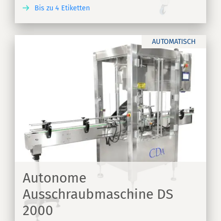
Bis zu 4 Etiketten
EN
AUTOMATISCH
on
Autonome
Ausschraubmaschine DS
2000
EN