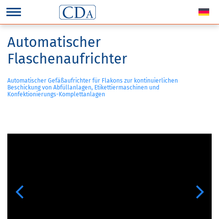
Automatischer
Flaschenaufrichter
Automatischer Gefäßaufrichter für Flakons zur kontinuierlichen
Beschickung von Abfüllanlagen, Etikettiermaschinen und
Konfektionierungs-Komplettanlagen
Previous
Next