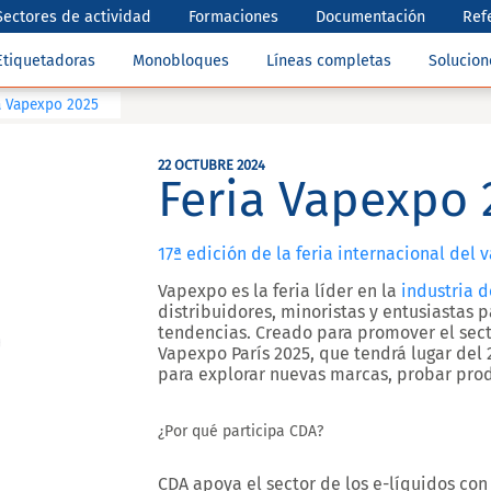
Sectores de actividad
Formaciones
Documentación
Ref
Etiquetadoras
Monobloques
Líneas completas
Solucio
a Vapexpo 2025
22 OCTUBRE 2024
Feria Vapexpo 
17ª edición de la feria internacional del 
Vapexpo
es la feria líder en la
industria 
distribuidores, minoristas y entusiastas 
tendencias. Creado para promover el secto
Vapexpo París 2025, que tendrá lugar del
para explorar nuevas marcas, probar prod
¿Por qué participa CDA?
CDA apoya el sector de los e-líquidos co