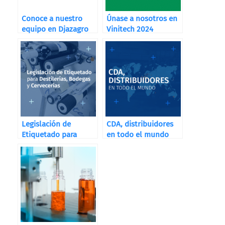
Conoce a nuestro
Únase a nosotros en
equipo en Djazagro
Vinitech 2024
Legislación de
CDA, distribuidores
Etiquetado para
en todo el mundo
Destilerías, Bodegas
y Cervecerías