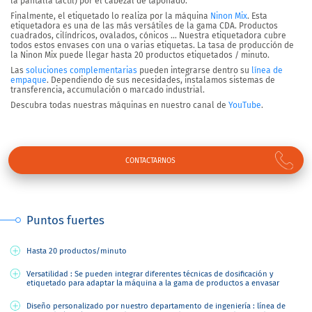
la pantalla táctil) por el cabezal de taponado.
Finalmente, el etiquetado lo realiza por la máquina
Ninon Mix
. Esta
etiquetadora es una de las
más versátiles
de la gama CDA. Productos
cuadrados, cilíndricos, ovalados, cónicos … Nuestra etiquetadora cubre
todos estos envases con
una o varias etiquetas
. La tasa de producción de
la Ninon Mix puede llegar
hasta 20 productos etiquetados / minuto
.
Las
soluciones complementarias
pueden integrarse dentro su
línea de
empaque
. Dependiendo de sus necesidades, instalamos sistemas de
transferencia, accumulación o marcado industrial.
Descubra todas nuestras máquinas en nuestro canal de
YouTube
.
CONTACTARNOS
Puntos fuertes
Hasta 20 productos/minuto
Versatilidad : Se pueden integrar diferentes técnicas de dosificación y
etiquetado para adaptar la máquina a la gama de productos a envasar
Diseño personalizado por nuestro departamento de ingeniería : línea de