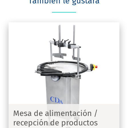
También le gustará
Mesa de alimentación /
recepción de productos
IR