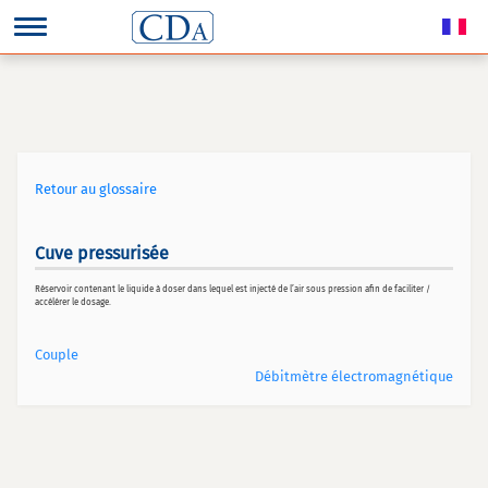
Retour au glossaire
Cuve pressurisée
Réservoir contenant le liquide à doser dans lequel est injecté de l’air sous pression afin de faciliter /
accélérer le dosage.
Couple
Débitmètre électromagnétique