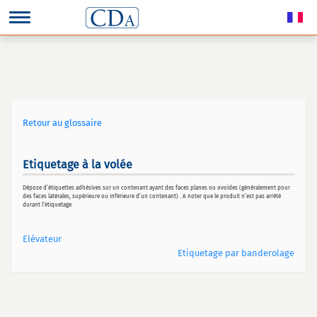
Retour au glossaire
Etiquetage à la volée
Dépose d’étiquettes adhésives sur un contenant ayant des faces planes ou ovoïdes (généralement pour
des faces latérales, supérieure ou inférieure d’un contenant) . A noter que le produit n’est pas arrété
durant l’étiquetage.
Elévateur
Etiquetage par banderolage