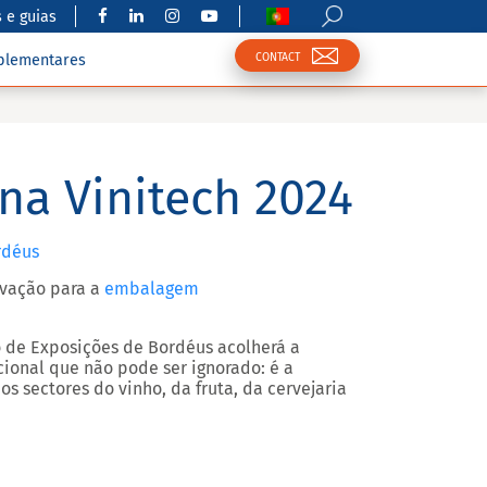
 e guias
CONTACT
plementares
 na Vinitech 2024
rdéus
ovação para a
embalagem
o de Exposições de Bordéus acolherá a
cional que não pode ser ignorado: é a
os sectores do vinho, da fruta, da cervejaria