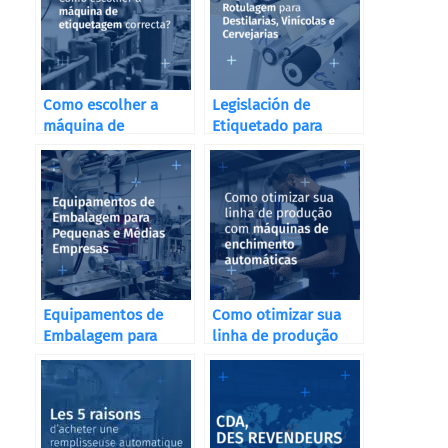
Como escolher a
Legislación de
máquina de
Etiquetado para
etiquetagem
Destilerías, Bodegas
correcta?
y Cervecerías
Equipamentos de
Como otimizar sua
Embalagem para
linha de produção
Pequenas e Médias
com máquinas de
Empresas
enchimento
automáticas?