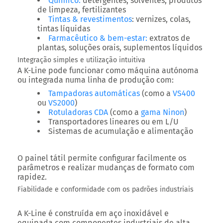
Químico
:
detergentes, solventes, produtos
de limpeza, fertilizantes
Tintas & revestimentos
: vernizes, colas,
tintas líquidas
Farmacêutico & bem-estar
:
extratos de
plantas, soluções orais, suplementos líquidos
Integração simples e utilização intuitiva
A K-Line pode funcionar como máquina autónoma
ou integrada numa linha de produção com:
Tampadoras automáticas
(como a
VS400
ou
VS2000
)
Rotuladoras CDA
(como a
gama Ninon
)
Transportadores lineares ou em L/U
Sistemas de acumulação e alimentação
O painel tátil permite configurar facilmente os
parâmetros e realizar mudanças de formato com
rapidez.
Fiabilidade e conformidade com os padrões industriais
A K-Line é construída em aço inoxidável e
equipada com componentes industriais de alta