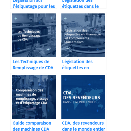
Législation sur
Législation des
l’étiquetage pour les
étiquettes dans le
distilleries
secteur cosmétique
Les Techniques de
Législation des
Remplissage de CDA
étiquettes en
Pharmacie et
Compléments
Alimentaires
Guide comparaison
CDA, des revendeurs
des machines CDA
dans le monde entier