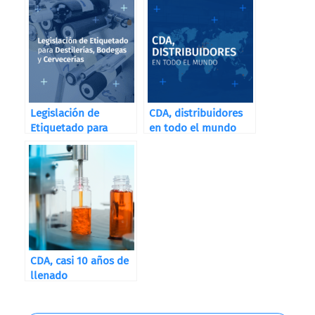
Legislación de
CDA, distribuidores
Etiquetado para
en todo el mundo
Destilerías, Bodegas
y Cervecerías
CDA, casi 10 años de
llenado