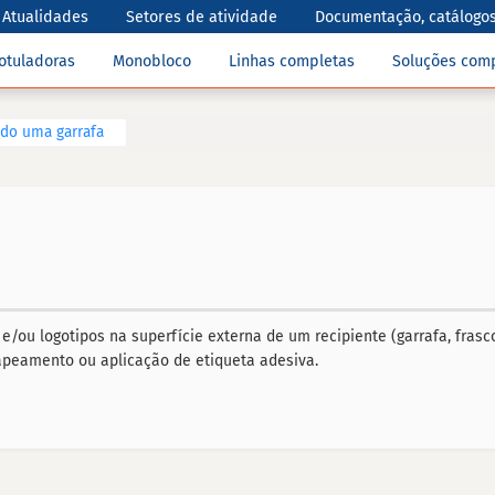
Atualidades
Setores de atividade
Documentação, catálogos
otuladoras
Monobloco
Linhas completas
Soluções com
ndo uma garrafa
/ou logotipos na superfície externa de um recipiente (garrafa, frasco
capeamento ou aplicação de etiqueta adesiva.