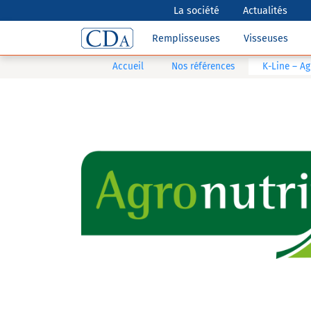
La société
Actualités
Remplisseuses
Visseuses
Accueil
Nos références
K-Line – Ag