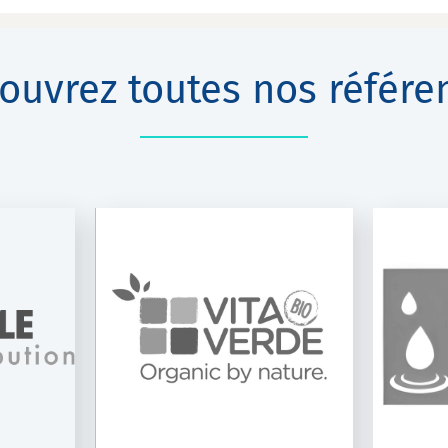
ouvrez toutes nos référe
OCÉAN VERT
 BIO
DISTRIBUTION
o
VS100