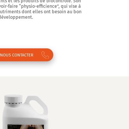
nts et les produits de biocontrôle. Son
oir-faire “physio-efficience”, qui vise à
nutriments dont elles ont besoin au bon
 développement.
NOUS CONTACTER