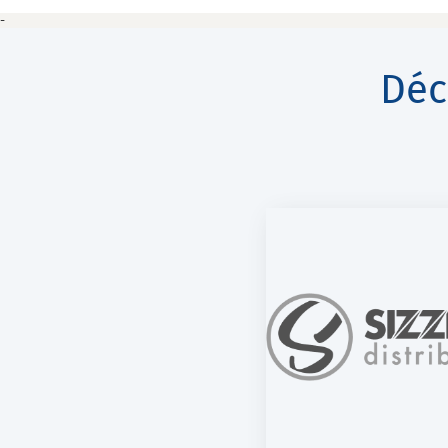
-
Déc
SIZZLE DISTRIBUTION
VITA VERDE
E-Fill SW
K-Net Aut