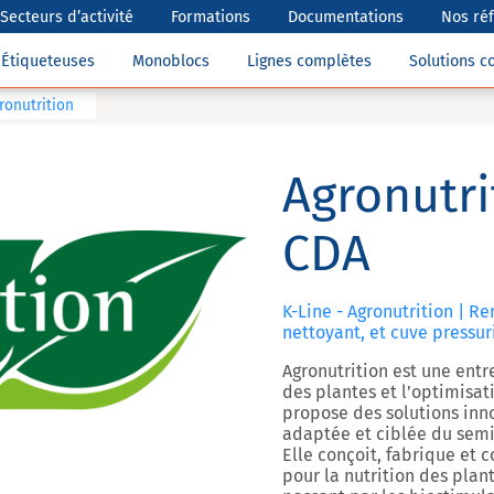
Secteurs d’activité
Formations
Documentations
Nos ré
Étiqueteuses
Monoblocs
Lignes complètes
Solutions 
ronutrition
Agronutri
CDA
K-Line - Agronutrition | 
nettoyant, et cuve pressur
Agronutrition est une entr
des plantes et l’optimisat
propose des solutions inno
adaptée et ciblée du semis
Elle conçoit, fabrique et
pour la nutrition des plan