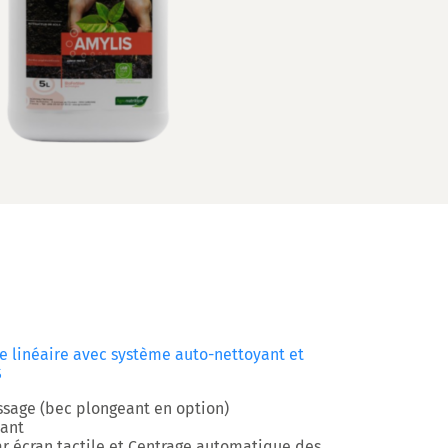
 linéaire avec système auto-nettoyant et
S
ssage (bec plongeant en option)
ant
ar écran tactile et Centrage automatique des