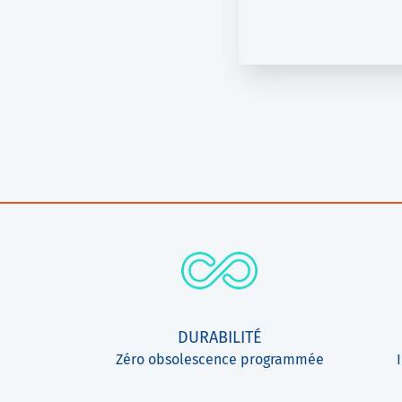
DistriCap
Ninon 150
DURABILITÉ
Zéro obsolescence programmée