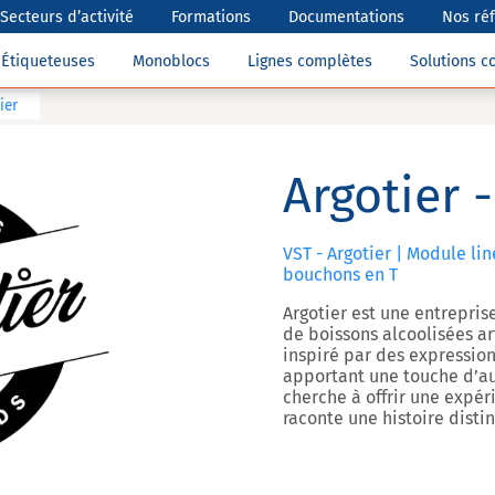
Secteurs d’activité
Formations
Documentations
Nos ré
Étiqueteuses
Monoblocs
Lignes complètes
Solutions 
ier
Argotier 
VST - Argotier | Module li
bouchons en T
Argotier est une entrepris
de boissons alcoolisées ar
inspiré par des expression
apportant une touche d’aut
cherche à offrir une expér
raconte une histoire distin