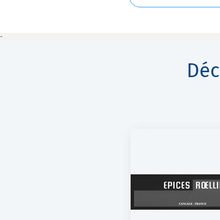
-
Déc
EPICES ROELLINGER
L'ANNEXE BR