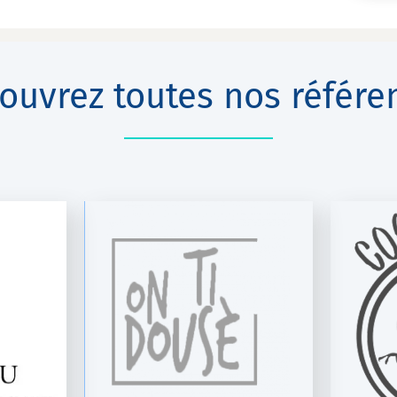
ouvrez toutes nos référe
RHUMS &
COQ Ô RICO
UX
K-Net Auto