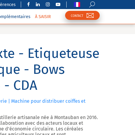
férences
CONTACT
complémentaires
À SAISIR
te - Etiqueteuse
que - Bows
e - CDA
rie | Machine pour distribuer coiffes et
istillerie artisanale née à Montauban en 2016.
ollaboration avec des acteurs locaux et
he d’économie circulaire. Les céréales
es agriculteurs locaux et sont