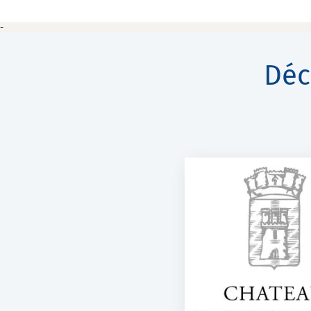
-
Déc
ON TI DOUSÉ, 
CHÂTEAU BARBEYROLLES
SPIRITUE
Essentiel
K-Net