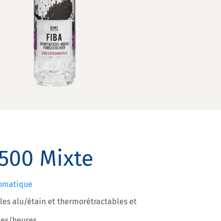
500 Mixte
tomatique
les alu/étain et thermorétractables et
les/heures