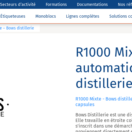
Secteurs d’activité
Formations
Documentations
Nos ré
Étiqueteuses
Monoblocs
Lignes complètes
Solutions 
 – Bows distillerie
R1000 Mix
automati
distilleri
R1000 Mixte - Bows distille
capsules
Bows Distillerie est une d
Elle travaille en étroite c
s’inscrit dans une démarc
proviennent directement d