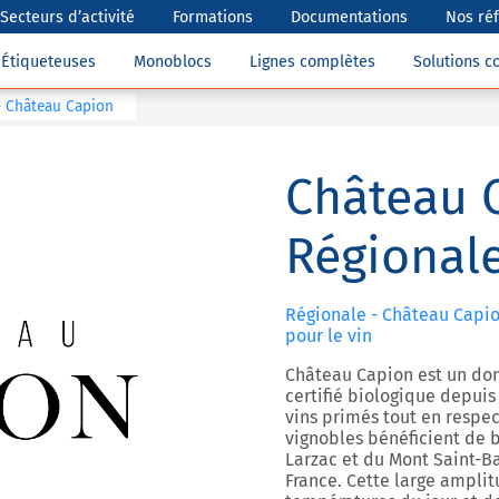
Secteurs d’activité
Formations
Documentations
Nos ré
Étiqueteuses
Monoblocs
Lignes complètes
Solutions 
– Château Capion
Château 
Régional
Régionale - Château Capio
pour le vin
Château Capion est un doma
certifié biologique depuis
vins primés tout en respe
vignobles bénéficient de 
Larzac et du Mont Saint-Ba
France. Cette large amplit