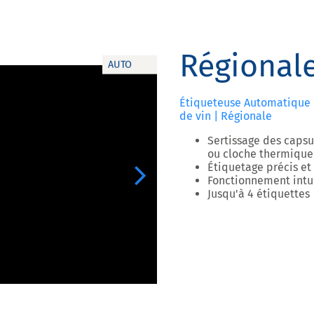
Régional
AUTO
Étiqueteuse Automatique d
de vin | Régionale
Sertissage des capsu
ou cloche thermique
Étiquetage précis et 
Next
Fonctionnement intuit
Jusqu'à 4 étiquettes