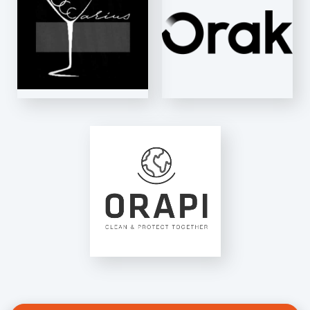
K-Line
ORAPI
VS50