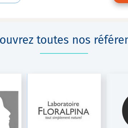
ouvrez toutes nos référe
IRE
LA FERME MÉDICALE
NA