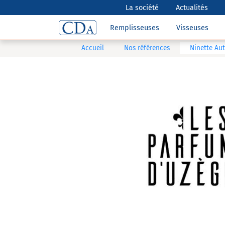
La société
Actualités
Remplisseuses
Visseuses
Accueil
Nos références
Ninette Au