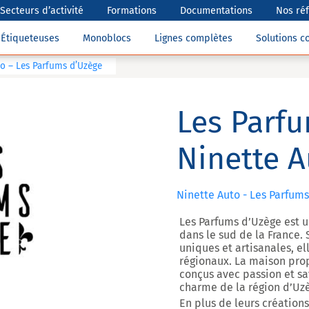
Secteurs d’activité
Formations
Documentations
Nos ré
Étiqueteuses
Monoblocs
Lignes complètes
Solutions 
to – Les Parfums d’Uzège
Les Parfu
Ninette A
Ninette Auto - Les Parfum
Les Parfums d’Uzège est 
dans le sud de la France. 
uniques et artisanales, el
régionaux. La maison pro
conçus avec passion et savo
charme de la région d’Uzè
En plus de leurs création