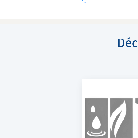
-
Déc
OCÉAN VERT
LABORATO
DISTRIBUTION
FLORALPI