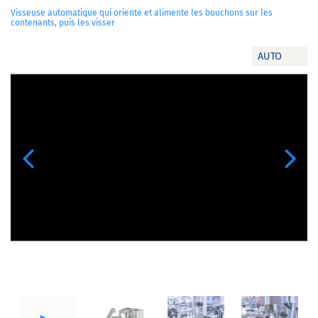
Visseuse automatique qui oriente et alimente les bouchons sur les
contenants, puis les visser
AUTO
Previous
Next