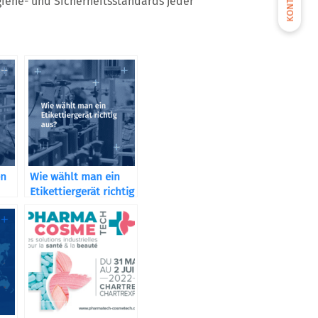
KONTAKT
iene- und Sicherheitsstandards jeder
en
Wie wählt man ein
Etikettiergerät richtig
aus?