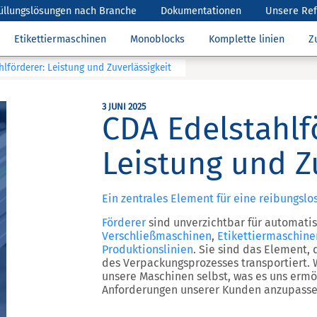
üllungslösungen nach Branche
Dokumentationen
Unsere Re
Etikettiermaschinen
Monoblocks
Komplette linien
Z
lförderer: Leistung und Zuverlässigkeit
3 JUNI 2025
CDA Edelstahlf
Leistung und Z
Ein zentrales Element für eine reibungslo
Förderer
sind unverzichtbar für automati
Verschließmaschinen
,
Etikettiermaschine
Produktionslinien
. Sie sind das Element,
des Verpackungsprozesses transportiert. 
unsere Maschinen selbst, was es uns ermög
Anforderungen unserer Kunden anzupasse