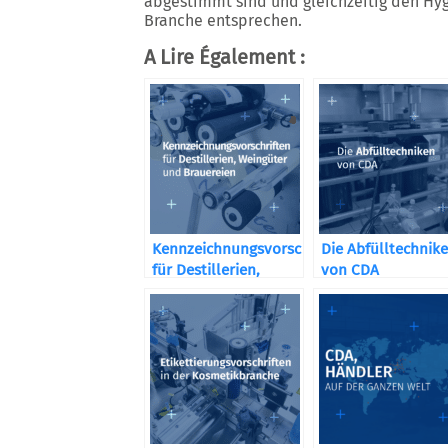
abgestimmt sind und gleichzeitig den Hyg
Branche entsprechen.
A Lire Également :
Kennzeichnungsvorschriften
Die Abfülltechnik
für Destillerien,
von CDA
Weingüter und
Brauereien