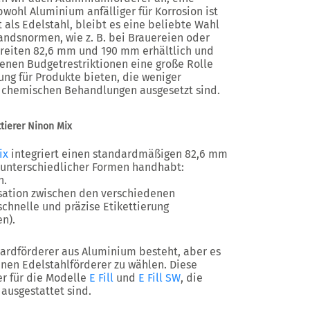
wohl Aluminium anfälliger für Korrosion ist
t als Edelstahl, bleibt es eine beliebte Wahl
andsnormen, wie z. B. bei Brauereien oder
Breiten 82,6 mm und 190 mm erhältlich und
enen Budgetrestriktionen eine große Rolle
ung für Produkte bieten, die weniger
 chemischen Behandlungen ausgesetzt sind.
tierer Ninon Mix
ix
integriert einen standardmäßigen 82,6 mm
 unterschiedlicher Formen handhabt:
h.
isation zwischen den verschiedenen
 schnelle und präzise Etikettierung
n).
ndardförderer aus Aluminium besteht, aber es
inen Edelstahlförderer zu wählen. Diese
er für die Modelle
E Fill
und
E Fill SW
, die
ausgestattet sind.