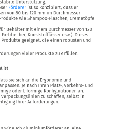
stabile Unterstützung.
eser
Förderer
ist so konzipiert, dass er
ßen von 80 bis 120 mm im Durchmesser
r Produkte wie Shampoo-Flaschen, Cremetöpfe
 für Behälter mit einem Durchmesser von 120
 Farbbecher, Kunststofffässer usw.). Dieses
 Produkte geeignet, die einen robusten und
rderungen vieler Produkte zu erfüllen.
t ist
dass sie sich an die Ergonomie und
anpassen. Je nach Ihren Platz-, Verkehrs- und
rmige oder L-förmige Konfigurationen an.
e Verpackungslinien zu schaffen, selbst in
tigung Ihrer Anforderungen.
en wir auch Aluminiumförderer an, eine