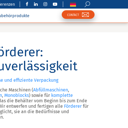
ferenzen
CONTACT
ubehörprodukte
örderer:
uverlässigkeit
se und effiziente Verpackung
sche Maschinen (
Abfüllmaschinen
,
n
,
Monoblocks
) sowie für
komplette
 das die Behälter vom Beginn bis zum Ende
Wir entwerfen und fertigen alle
Förderer
für
licht, sie an die Bedürfnisse und
n.