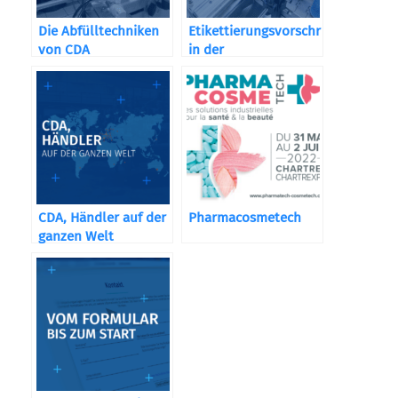
Die Abfülltechniken
Etikettierungsvorschriften
von CDA
in der
Kosmetikbranche
CDA, Händler auf der
Pharmacosmetech
ganzen Welt