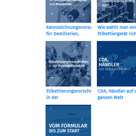
Kennzeichnungsvorschriften
Wie wählt man ein
für Destillerien,
Etikettiergerät ric
Weingüter und
aus?
Brauereien
Etikettierungsvorschriften
CDA, Händler auf 
in der
ganzen Welt
Kosmetikbranche