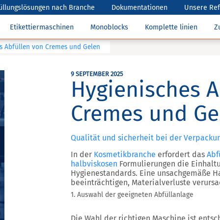
üllungslösungen nach Branche
Dokumentationen
Unsere Re
Etikettiermaschinen
Monoblocks
Komplette linien
Z
s Abfüllen von Cremes und Gelen
9 SEPTEMBER 2025
Hygienisches A
Cremes und Ge
Qualität und sicherheit bei der Verpack
In der
Kosmetikbranche
erfordert das
Abf
halbviskosen
Formulierungen die Einhaltu
Hygienestandards. Eine unsachgemäße Ha
beeinträchtigen, Materialverluste verur
1. Auswahl der geeigneten Abfüllanlage
Die Wahl der richtigen Maschine ist ents