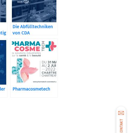
Die Abfülltechniken
htig
von CDA
der
Pharmacosmetech
KONTAKT