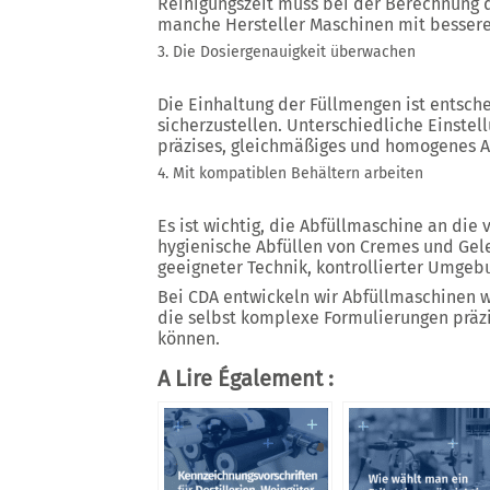
Reinigungszeit muss bei der Berechnung d
manche Hersteller Maschinen mit besserer
3. Die Dosiergenauigkeit überwachen
Die Einhaltung der Füllmengen ist entsc
sicherzustellen. Unterschiedliche Einste
präzises, gleichmäßiges und homogenes A
4. Mit kompatiblen Behältern arbeiten
Es ist wichtig, die Abfüllmaschine an di
hygienische Abfüllen von Cremes und Gel
geeigneter Technik, kontrollierter Umgeb
Bei CDA entwickeln wir Abfüllmaschinen wi
die selbst komplexe Formulierungen präzi
können.
A Lire Également :