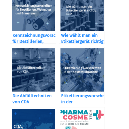
Kennzeichnungsvorschriften
Wie wählt man ein
für Destillerien,
Etikettiergerät richtig
Weingüter und
aus?
Brauereien
Die Abfülltechniken
Etikettierungsvorschriften
von CDA
in der
Kosmetikbranche