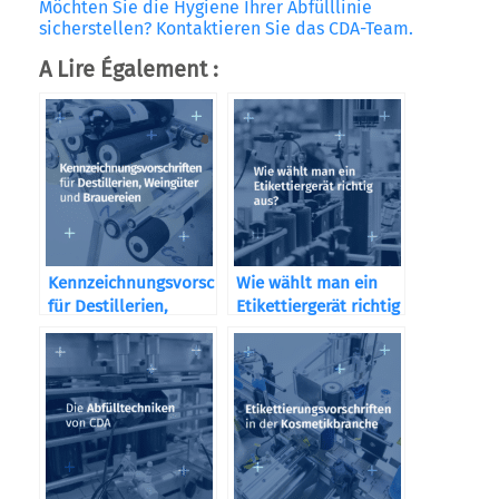
Möchten Sie die Hygiene Ihrer Abfülllinie
sicherstellen?
Kontaktieren Sie das CDA-Team.
A Lire Également :
Kennzeichnungsvorschriften
Wie wählt man ein
für Destillerien,
Etikettiergerät richtig
Weingüter und
aus?
Brauereien