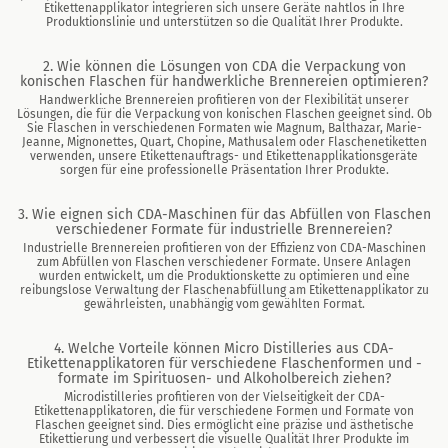
Etikettenapplikator integrieren sich unsere Geräte nahtlos in Ihre
Produktionslinie und unterstützen so die Qualität Ihrer Produkte.
2. Wie können die Lösungen von CDA die Verpackung von
konischen Flaschen für handwerkliche Brennereien optimieren?
Handwerkliche Brennereien profitieren von der Flexibilität unserer
Lösungen, die für die Verpackung von konischen Flaschen geeignet sind. Ob
Sie Flaschen in verschiedenen Formaten wie Magnum, Balthazar, Marie-
Jeanne, Mignonettes, Quart, Chopine, Mathusalem oder Flaschenetiketten
verwenden, unsere Etikettenauftrags- und Etikettenapplikationsgeräte
sorgen für eine professionelle Präsentation Ihrer Produkte.
3. Wie eignen sich CDA-Maschinen für das Abfüllen von Flaschen
verschiedener Formate für industrielle Brennereien?
Industrielle Brennereien profitieren von der Effizienz von CDA-Maschinen
zum Abfüllen von Flaschen verschiedener Formate. Unsere Anlagen
wurden entwickelt, um die Produktionskette zu optimieren und eine
reibungslose Verwaltung der Flaschenabfüllung am Etikettenapplikator zu
gewährleisten, unabhängig vom gewählten Format.
4. Welche Vorteile können Micro Distilleries aus CDA-
Etikettenapplikatoren für verschiedene Flaschenformen und -
formate im Spirituosen- und Alkoholbereich ziehen?
Microdistilleries profitieren von der Vielseitigkeit der CDA-
Etikettenapplikatoren, die für verschiedene Formen und Formate von
Flaschen geeignet sind. Dies ermöglicht eine präzise und ästhetische
Etikettierung und verbessert die visuelle Qualität Ihrer Produkte im