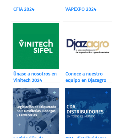
CFIA 2024
VAPEXPO 2024
Únase a nosotros en
Conoce a nuestro
Vinitech 2024
equipo en Djazagro