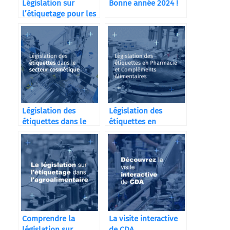
Législation sur
Bonne année 2024 !
l’étiquetage pour les
distilleries
Législation des
Législation des
étiquettes dans le
étiquettes en
secteur cosmétique
Pharmacie et
Compléments
Alimentaires
Comprendre la
La visite interactive
législation sur
de CDA