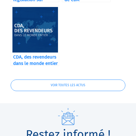
l’étiquetage dans
l’agroalimentaire
(règlement INCO,
mentions
obligatoires, hygiène
& traçabilité)
CDA, des revendeurs
dans le monde entier
VOIR TOUTES LES ACTUS
Restez informé !